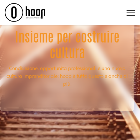
Insieme per costruire
hoop Vision
cultura
La community di imprenditori nel digitale dove teoria e
pratica
si incontrano per la tua realizzazione personale
Condivisione, opportunità professionali e una nuova
e professionale
cultura imprenditoriale:
hoop è tutto questo e anche di
più.